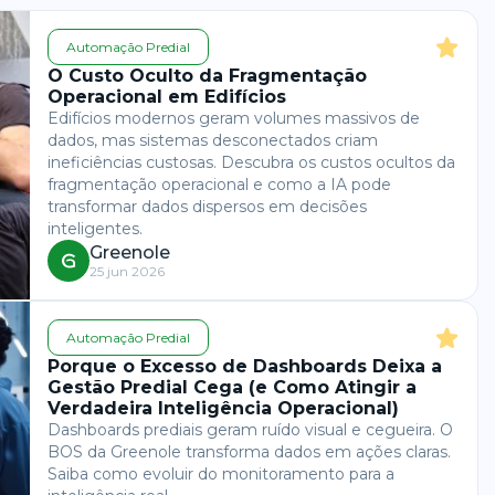
Automação Predial
O Custo Oculto da Fragmentação
Operacional em Edifícios
Edifícios modernos geram volumes massivos de
dados, mas sistemas desconectados criam
ineficiências custosas. Descubra os custos ocultos da
fragmentação operacional e como a IA pode
transformar dados dispersos em decisões
inteligentes.
Greenole
25 jun 2026
Automação Predial
Porque o Excesso de Dashboards Deixa a
Gestão Predial Cega (e Como Atingir a
Verdadeira Inteligência Operacional)
Dashboards prediais geram ruído visual e cegueira. O
BOS da Greenole transforma dados em ações claras.
Saiba como evoluir do monitoramento para a