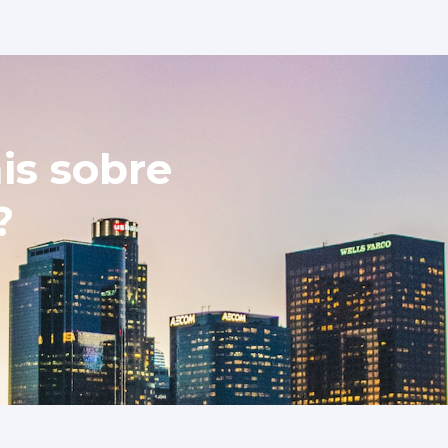
is sobre
?