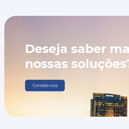
Deseja saber ma
nossas soluções
Contate-nos